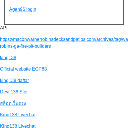
Agen96 login
APi
https://maconwarnerrobinsdecksandpatios.com/archives/tag/wa
robins-ga-fire-pit-builders
king138
Official website EGP88
king138 daftar
Devil138 Slot
สล็อตเว็บตรง
King138 Livechat
King138 Livechat