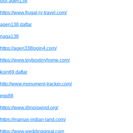
slot agen138
https://www.frugal-rv-travel.com/
agen138 daftar
naga138
https://agen338login4.com/
https://www.toyboxtinyhome.com/
koin69 daftar
http://www.monument-tracker.com/
egp88
https://www.illinoiswind.org/
https://mamas-indian-land.com/
https://www.weddinggreat.com