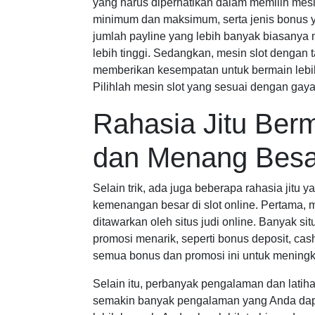
yang harus diperhatikan dalam memilih mesin 
minimum dan maksimum, serta jenis bonus y
jumlah payline yang lebih banyak biasanya
lebih tinggi. Sedangkan, mesin slot dengan
memberikan kesempatan untuk bermain lebih
Pilihlah mesin slot yang sesuai dengan ga
Rahasia Jitu Berm
dan Menang Besa
Selain trik, ada juga beberapa rahasia jitu
kemenangan besar di slot online. Pertama,
ditawarkan oleh situs judi online. Banyak s
promosi menarik, seperti bonus deposit, cas
semua bonus dan promosi ini untuk mening
Selain itu, perbanyak pengalaman dan latih
semakin banyak pengalaman yang Anda da