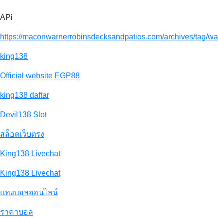
navigation
APi
https://maconwarnerrobinsdecksandpatios.com/archives/tag/warn
king138
Official website EGP88
king138 daftar
Devil138 Slot
สล็อตเว็บตรง
King138 Livechat
King138 Livechat
แทงบอลออนไลน์
ราคาบอล