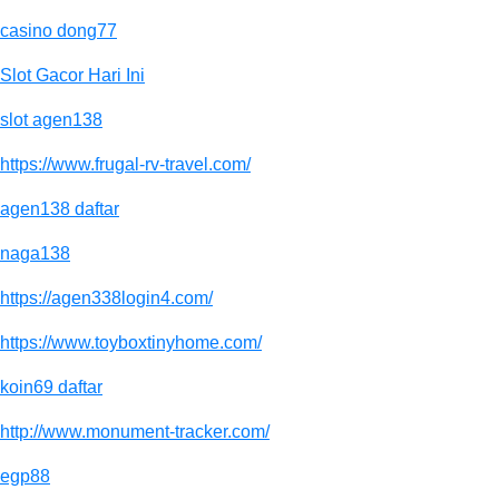
casino dong77
Slot Gacor Hari Ini
slot agen138
https://www.frugal-rv-travel.com/
agen138 daftar
naga138
https://agen338login4.com/
https://www.toyboxtinyhome.com/
koin69 daftar
http://www.monument-tracker.com/
egp88