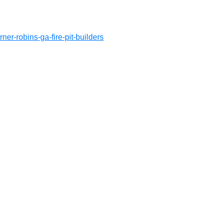
er-robins-ga-fire-pit-builders