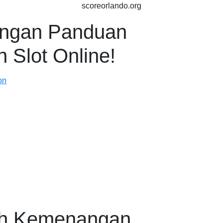
scoreorlando.org
engan Panduan
 Slot Online!
on
ih Kemenangan