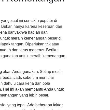
 yang saat ini semakin populer di
a. Bukan hanya karena keseruan dan
arena banyaknya hadiah dan
untuk meraih kemenangan besar di
lapak tangan. Diperlukan trik atau
mudah dan terus menerus. Berikut
da gunakan untuk meraih kemenangan
ng akan Anda gunakan. Setiap mesin
berbeda. Jadi, sebelum memulai
h dahulu cara kerja dan pola
 Hal ini akan membantu Anda untuk
menangan yang lebih besar.
 slot yang tepat. Ada beberapa faktor