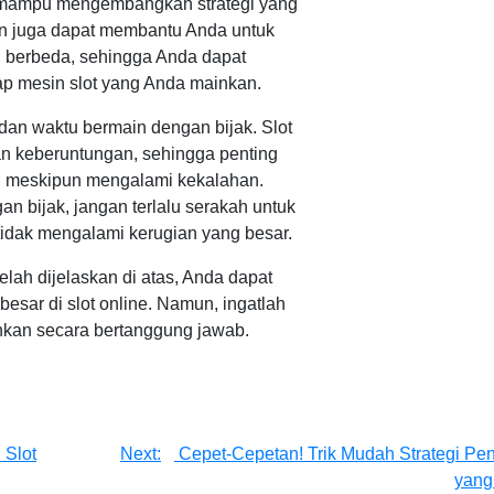
an mampu mengembangkan strategi yang
an juga dapat membantu Anda untuk
 berbeda, sehingga Anda dapat
iap mesin slot yang Anda mainkan.
 dan waktu bermain dengan bijak. Slot
n keberuntungan, sehingga penting
in meskipun mengalami kekalahan.
n bijak, jangan terlalu serakah untuk
 tidak mengalami kerugian yang besar.
telah dijelaskan di atas, Anda dapat
sar di slot online. Namun, ingatlah
inkan secara bertanggung jawab.
Slot
Next:
Cepet-Cepetan! Trik Mudah Strategi Pe
yang