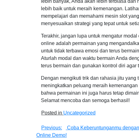
lebih banyak, Anda akan lebih terbiasa d
lebih baik untuk meraih kemenangan. Latih
mempelajari dan memahami mesin slot yang
menyesuaikan strategi yang tepat untuk set
Terakhir, jangan lupa untuk mengatur modal
online adalah permainan yang mengandalka
untuk tidak terbawa emosi dan terus berma
Aturlah modal dan waktu bermain Anda denga
terus bermain dan gunakan kontrol diri agar
Dengan mengikuti trik dan rahasia jitu yang 
meningkatkan peluang meraih kemenangan be
bahwa permainan ini juga harus tetap dima
Selamat mencoba dan semoga berhasil!
Posted in
Uncategorized
Post
Previous:
Coba Keberuntunganmu dengan 
Online Demo!