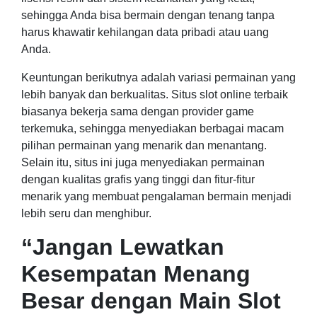
sehingga Anda bisa bermain dengan tenang tanpa
harus khawatir kehilangan data pribadi atau uang
Anda.
Keuntungan berikutnya adalah variasi permainan yang
lebih banyak dan berkualitas. Situs slot online terbaik
biasanya bekerja sama dengan provider game
terkemuka, sehingga menyediakan berbagai macam
pilihan permainan yang menarik dan menantang.
Selain itu, situs ini juga menyediakan permainan
dengan kualitas grafis yang tinggi dan fitur-fitur
menarik yang membuat pengalaman bermain menjadi
lebih seru dan menghibur.
“Jangan Lewatkan
Kesempatan Menang
Besar dengan Main Slot